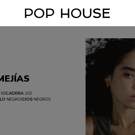
MEJÍAS
65
CADERA
102
LO
NEGRO
OJOS
NEGROS