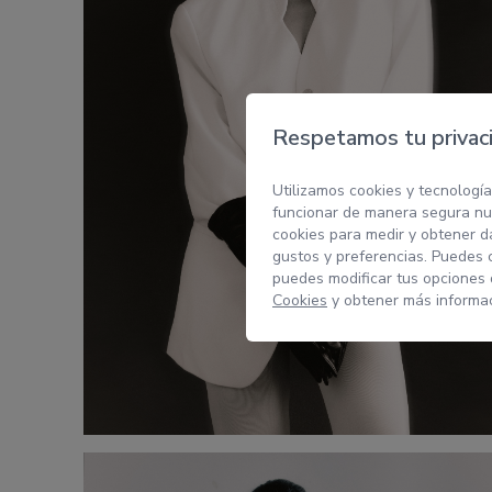
Respetamos tu privac
Utilizamos cookies y tecnología
funcionar de manera segura nue
cookies para medir y obtener da
gustos y preferencias. Puedes 
puedes modificar tus opciones
Cookies
y obtener más informac