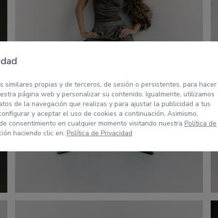
idad
s similares propias y de terceros, de sesión o persistentes, para hacer
stra página web y personalizar su contenido. Igualmente, utilizamos
tos de la navegación que realizas y para ajustar la publicidad a tus
configurar y aceptar el uso de cookies a continuación. Asimismo,
 de consentimiento en cualquier momento visitando nuestra
Política de
ión haciendo clic en:
Política de Privacidad