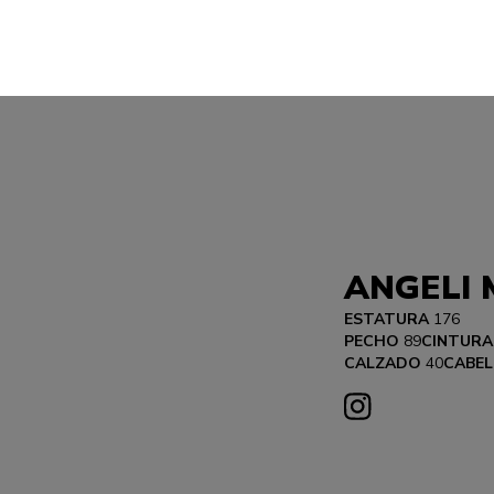
ANGELI 
ESTATURA
176
PECHO
89
CINTURA
CALZADO
40
CABEL