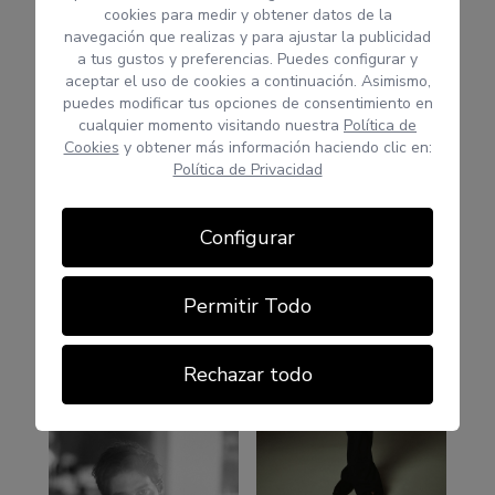
cookies para medir y obtener datos de la
navegación que realizas y para ajustar la publicidad
a tus gustos y preferencias. Puedes configurar y
aceptar el uso de cookies a continuación. Asimismo,
puedes modificar tus opciones de consentimiento en
cualquier momento visitando nuestra
Política de
Cookies
y obtener más información haciendo clic en:
Política de Privacidad
Configurar
Permitir Todo
Rechazar todo