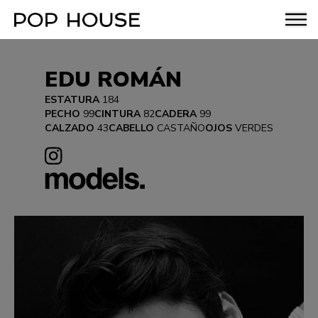
EDU ROMÁN
ESTATURA
184
PECHO
99
CINTURA
82
CADERA
99
CALZADO
43
CABELLO
CASTAÑO
OJOS
VERDES