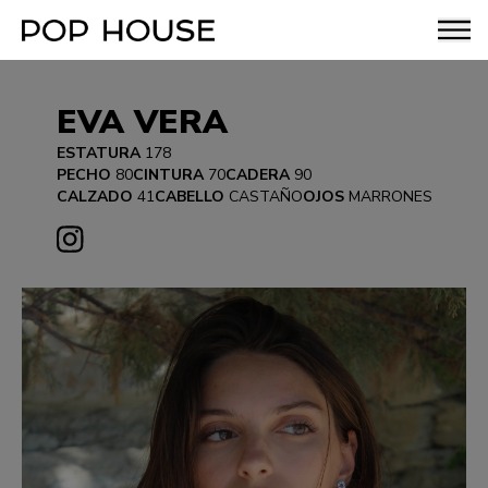
EVA VERA
ESTATURA
178
PECHO
80
CINTURA
70
CADERA
90
CALZADO
41
CABELLO
CASTAÑO
OJOS
MARRONES