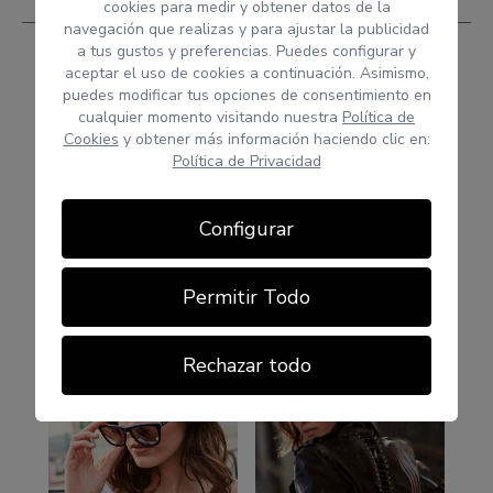
cookies para medir y obtener datos de la
navegación que realizas y para ajustar la publicidad
a tus gustos y preferencias. Puedes configurar y
aceptar el uso de cookies a continuación. Asimismo,
puedes modificar tus opciones de consentimiento en
cualquier momento visitando nuestra
Política de
Cookies
y obtener más información haciendo clic en:
Política de Privacidad
Configurar
Permitir Todo
Rechazar todo