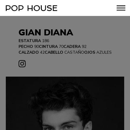
GIAN DIANA
ESTATURA
186
PECHO
90
CINTURA
70
CADERA
92
CALZADO
42
CABELLO
CASTAÑO
OJOS
AZULES