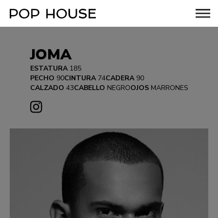
JOMA
ESTATURA
185
PECHO
90
CINTURA
74
CADERA
90
CALZADO
43
CABELLO
NEGRO
OJOS
MARRONES