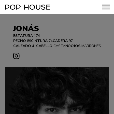
JONÁS
ESTATURA
174
PECHO
89
CINTURA
74
CADERA
97
CALZADO
41
CABELLO
CASTAÑO
OJOS
MARRONES