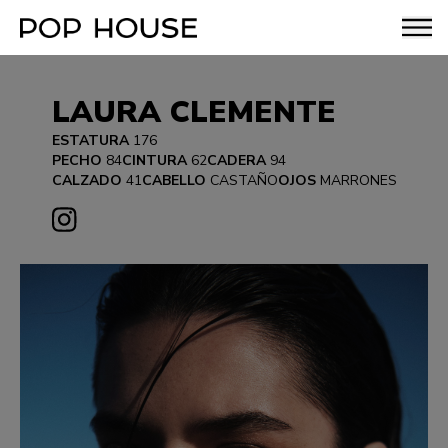
LAURA CLEMENTE
ESTATURA
176
PECHO
84
CINTURA
62
CADERA
94
CALZADO
41
CABELLO
CASTAÑO
OJOS
MARRONES