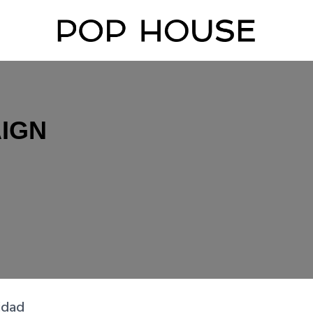
IGN
idad