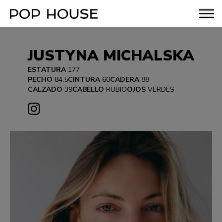
JUSTYNA MICHALSKA
ESTATURA
177
PECHO
84.5
CINTURA
60
CADERA
88
CALZADO
39
CABELLO
RUBIO
OJOS
VERDES