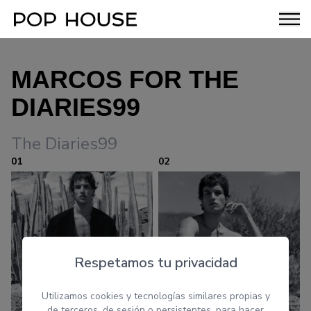
MARCOS FOR THE
DIARIES99
The Diaries99
01
02
Respetamos tu privacidad
Utilizamos cookies y tecnologías similares propias y
de terceros, de sesión o persistentes, para hacer