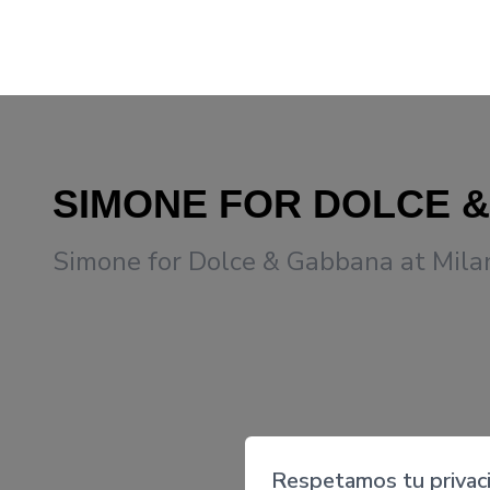
SIMONE FOR DOLCE 
Simone for Dolce & Gabbana at Mil
Respetamos tu privac