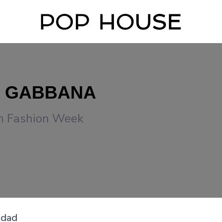
& GABBANA
an Fashion Week
idad